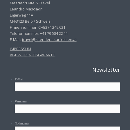
Masciadri Kite & Travel
Leandro Masciadri
Eigerweg 11A
CH-3123 Belp / Schweiz
Firmennummer: CHE374.249.031
Telefonnummer: +41 79 584 22 11
E-Mail:
travel@kiteriders-surfreisen.
at
IMPRESSUM
AGB & URLAUBSGARANTIE
Newsletter
E-Mail:
Vorname:
Nachname: