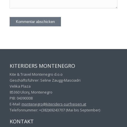
KITERIDERS MONTENEGRO
Kite & Travel Montenegro d.o.o
Geschäftsführer: Seline Zaugg-Masciadri
Velika Plaza
85360 Ulcinj, Montenegro
PIB: 04390008
E-Mail:
montenegro@kiteriders-
surfreisen.at
Telefonnummer: +(382)69243707 (Mai bis September)
KONTAKT