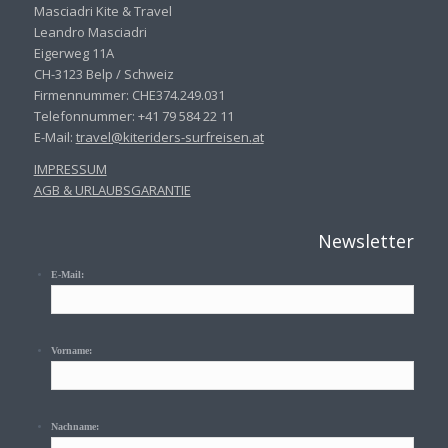
Masciadri Kite & Travel
Leandro Masciadri
Eigerweg 11A
CH-3123 Belp / Schweiz
Firmennummer: CHE374.249.031
Telefonnummer: +41 79 584 22 11
E-Mail:
travel@kiteriders-surfreisen.
at
IMPRESSUM
AGB & URLAUBSGARANTIE
Newsletter
E-Mail:
Vorname:
Nachname: