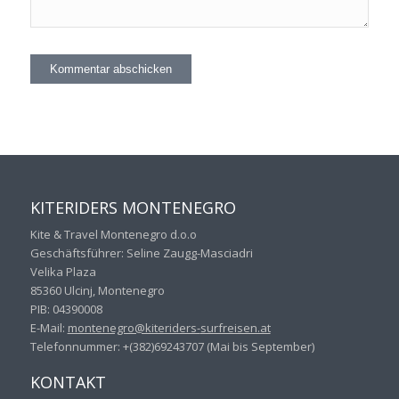
KITERIDERS MONTENEGRO
Kite & Travel Montenegro d.o.o
Geschäftsführer: Seline Zaugg-Masciadri
Velika Plaza
85360 Ulcinj, Montenegro
PIB: 04390008
E-Mail:
montenegro@kiteriders-
surfreisen.at
Telefonnummer: +(382)69243707 (Mai bis September)
KONTAKT