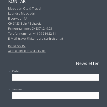
KONTAKT
Masciadri Kite & Travel
Leandro Masciadri
Eigerweg 11A
CH-3123 Belp / Schweiz
Firmennummer: CHE374.249.031
Telefonnummer: +41 79 584 22 11
E-Mail:
travel@kiteriders-surfreisen.
at
IMPRESSUM
AGB & URLAUBSGARANTIE
Newsletter
E-Mail:
Vorname: