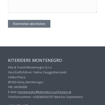
KITERIDERS MONTENEGRO
Kite & Travel Montenegro d.o.o
Geschäftsführer: Seline Zaugg-Masciadri
Velika Plaza
85360 Ulcinj, Montenegro
PIB: 04390008
E-Mail:
montenegro@kiteriders-
surfreisen.at
Telefonnummer: +(382)69243707 (Mai bis September)