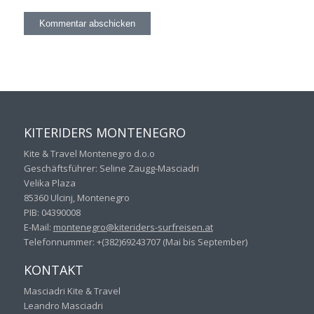
KITERIDERS MONTENEGRO
Kite & Travel Montenegro d.o.o
Geschäftsführer: Seline Zaugg-Masciadri
Velika Plaza
85360 Ulcinj, Montenegro
PIB: 04390008
E-Mail:
montenegro@kiteriders-
surfreisen.at
Telefonnummer: +(382)69243707 (Mai bis September)
KONTAKT
Masciadri Kite & Travel
Leandro Masciadri