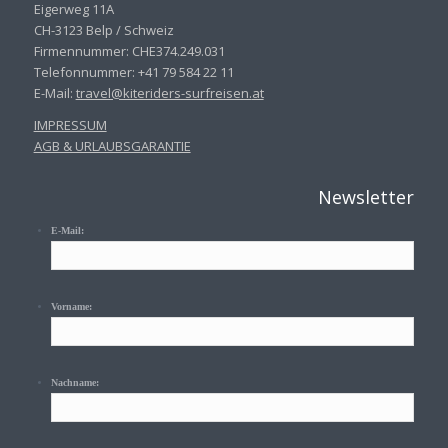
Eigerweg 11A
CH-3123 Belp / Schweiz
Firmennummer: CHE374.249.031
Telefonnummer: +41 79 584 22 11
E-Mail:
travel@kiteriders-surfreisen.
at
IMPRESSUM
AGB & URLAUBSGARANTIE
Newsletter
E-Mail:
Vorname:
Nachname: