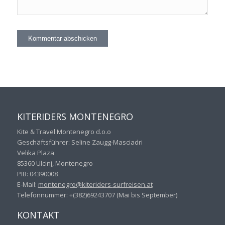
KITERIDERS MONTENEGRO
Kite & Travel Montenegro d.o.o
Geschäftsführer: Seline Zaugg-Masciadri
Velika Plaza
85360 Ulcinj, Montenegro
PIB: 04390008
E-Mail:
montenegro@kiteriders-
surfreisen.at
Telefonnummer: +(382)69243707 (Mai bis September)
KONTAKT