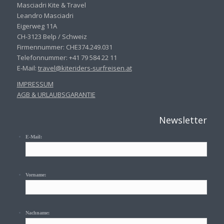
Masciadri Kite & Travel
Leandro Masciadri
Eigerweg 11A
CH-3123 Belp / Schweiz
Firmennummer: CHE374.249.031
Telefonnummer: +41 79 584 22 11
E-Mail:
travel@kiteriders-surfreisen.
at
IMPRESSUM
AGB & URLAUBSGARANTIE
Newsletter
E-Mail:
Vorname:
Nachname: