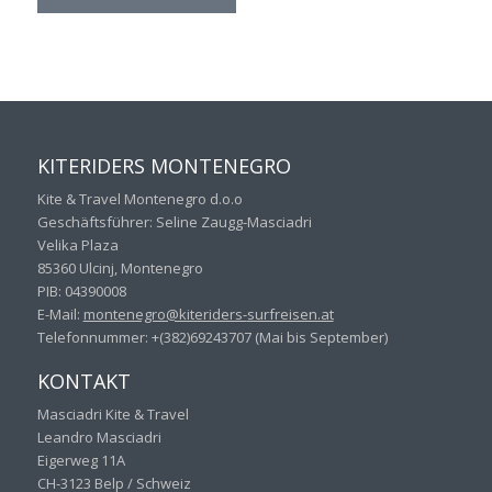
KITERIDERS MONTENEGRO
Kite & Travel Montenegro d.o.o
Geschäftsführer: Seline Zaugg-Masciadri
Velika Plaza
85360 Ulcinj, Montenegro
PIB: 04390008
E-Mail:
montenegro@kiteriders-
surfreisen.at
Telefonnummer: +(382)69243707 (Mai bis September)
KONTAKT
Masciadri Kite & Travel
Leandro Masciadri
Eigerweg 11A
CH-3123 Belp / Schweiz