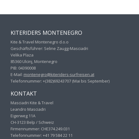
KITERIDERS MONTENEGRO
Kite & Travel Montenegro d.o.o
Geschäftsführer: Seline Zaugg-Masciadri
Velika Plaza
85360 Ulcinj, Montenegro
PIB: 04390008
E-Mail:
montenegro@kiteriders-
surfreisen.at
Telefonnummer: +(382)69243707 (Mai bis September)
KONTAKT
Masciadri Kite & Travel
Leandro Masciadri
Eigerweg 11A
CH-3123 Belp / Schweiz
Firmennummer: CHE374.249.031
Telefonnummer: +41 79 584 22 11