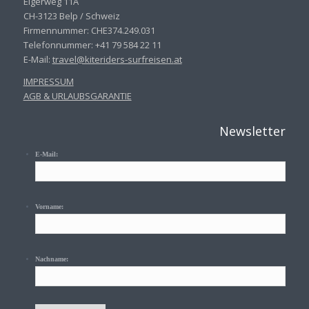
Eigerweg 11A
CH-3123 Belp / Schweiz
Firmennummer: CHE374.249.031
Telefonnummer: +41 79 584 22 11
E-Mail:
travel@kiteriders-surfreisen.
at
IMPRESSUM
AGB & URLAUBSGARANTIE
Newsletter
E-Mail:
Vorname:
Nachname: