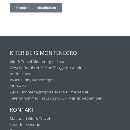
KITERIDERS MONTENEGRO
Kite & Travel Montenegro d.o.o
Geschäftsführer: Seline Zaugg-Masciadri
Velika Plaza
85360 Ulcinj, Montenegro
PIB: 04390008
E-Mail:
montenegro@kiteriders-
surfreisen.at
Telefonnummer: +(382)69243707 (Mai bis September)
KONTAKT
Masciadri Kite & Travel
Leandro Masciadri