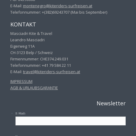
E-Mail:
montenegro@kiteriders-
surfreisen.at
Telefonnummer: +(382)69243707 (Mai bis September)
KONTAKT
Masciadri Kite & Travel
Leandro Masciadri
Eigerweg 11A
CH-3123 Belp / Schweiz
Firmennummer: CHE374.249.031
Telefonnummer: +41 79 584 22 11
E-Mail:
travel@kiteriders-surfreisen.
at
IMPRESSUM
AGB & URLAUBSGARANTIE
Newsletter
E-Mail: