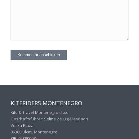
KITERIDERS MONTENEGRO
Kite & Travel Montenegro d.o.o
Geschäftsführer: Seline Zaugg-Masciadri
Velika Plaza
85360 Ulcinj, Montenegro
PIB: 04390008