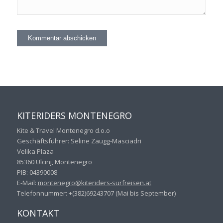
KITERIDERS MONTENEGRO
Kite & Travel Montenegro d.o.o
Geschäftsführer: Seline Zaugg-Masciadri
Velika Plaza
85360 Ulcinj, Montenegro
PIB: 04390008
E-Mail:
montenegro@kiteriders-
surfreisen.at
Telefonnummer: +(382)69243707 (Mai bis September)
KONTAKT