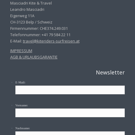
Masciadri Kite & Travel
Leandro Masciadri
Eigerweg 11A
CH-3123 Belp / Schweiz
Firmennummer: CHE374.249.031
Telefonnummer: +41 79 584 22 11
E-Mail:
travel@kiteriders-surfreisen.
at
IMPRESSUM
AGB & URLAUBSGARANTIE
Newsletter
E-Mail:
Vorname:
Nachname: