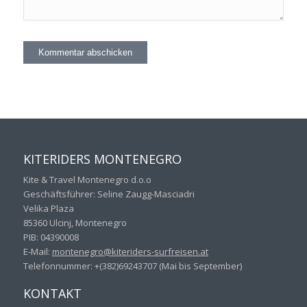
KITERIDERS MONTENEGRO
Kite & Travel Montenegro d.o.o
Geschäftsführer: Seline Zaugg-Masciadri
Velika Plaza
85360 Ulcinj, Montenegro
PIB: 04390008
E-Mail:
montenegro@kiteriders-
surfreisen.at
Telefonnummer: +(382)69243707 (Mai bis September)
KONTAKT