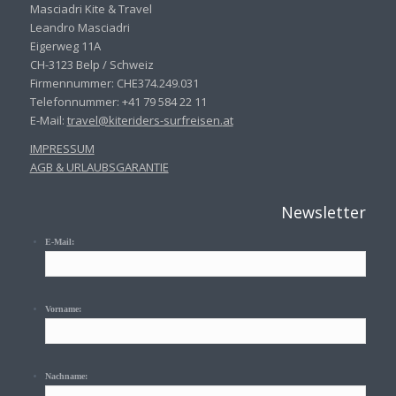
Masciadri Kite & Travel
Leandro Masciadri
Eigerweg 11A
CH-3123 Belp / Schweiz
Firmennummer: CHE374.249.031
Telefonnummer: +41 79 584 22 11
E-Mail:
travel@kiteriders-surfreisen.
at
IMPRESSUM
AGB & URLAUBSGARANTIE
Newsletter
E-Mail:
Vorname:
Nachname: