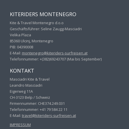
KITERIDERS MONTENEGRO
Kite & Travel Montenegro d.o.o
Geschäftsführer: Seline Zaugg-Masciadri
Velika Plaza
85360 Ulcinj, Montenegro
PIB: 04390008
E-Mail:
montenegro@kiteriders-
surfreisen.at
Telefonnummer: +(382)69243707 (Mai bis September)
KONTAKT
Masciadri Kite & Travel
Leandro Masciadri
Eigerweg 11A
CH-3123 Belp / Schweiz
Firmennummer: CHE374.249.031
Telefonnummer: +41 79 584 22 11
E-Mail:
travel@kiteriders-surfreisen.
at
IMPRESSUM